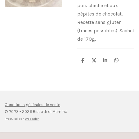
pois chiche et aux
pépites de chocolat.
Recette sans gluten
(traces possibles). Sachet
de 170g.
P
P
P
P
a
a
a
a
r
r
r
r
t
t
t
t
a
a
a
a
g
g
g
g
e
e
e
e
r
r
r
r
Conditions générales de vente
© 2023 - 2026 Biscotti di Mamma
Propulsé par
Webador